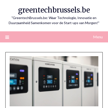
Skip
greentechbrussels.be
to
content
"GreentechBrussels.be: Waar Technologie, Innovatie en
Duurzaamheid Samenkomen voor de Start-ups van Morgen!"
Menu