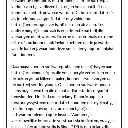
uitvallende telefoon is een probleem met de batterij. Na
verloop van tijd verliezen batterijen hun capaciteit en
kunnen ze onbetrouwbaar worden. Dit betekent dat zelfs
als je telefoon aangeeft dat er nog voldoende
batterijpercentage over is, hij toch kan uitvallen. Een
andere mogelijke oorzaak is een defecte batterij die
vervangen moet worden. Externe factoren zoals extreme
hitte of kou kunnen ook invloed hebben op de prestaties
van de batterij, waardoor deze sneller leegloopt of onjuist
functioneert.
Daarnaast kunnen softwareproblemen ook bijdragen aan
batterijproblemen. Apps die veel energie verbruiken en op
de achtergrond blijven draaien, kunnen ervoor zorgen dat
de batterij snel leegloopt. Ook kunnen software-updates
soms bugs bevatten die de batterijprestaties negatief
beïnvloeden. Het is daarom belangrijk om je apps en
besturingssysteem up-to-date te houden en regelmatig je
telefoon opnieuw op te starten om tijdelijke
softwareproblemen op te lossen. Wanneer je
vertrouwelijke informatie verstuurt via berichten, vraag je
je misschien af:
hoe veilig is Signal
? Dit is een belangrijk